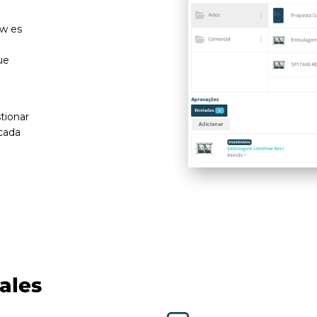
ow es
ue
tionar
 cada
pales