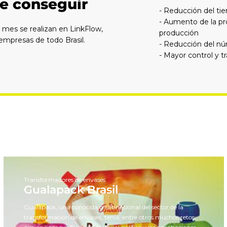
e conseguir
- Reducción del t
- Aumento de la pro
mes se realizan en LinkFlow,
producción
 empresas de todo Brasil.
- Reducción del nú
- Mayor control y t
Transformadores de envases
Gualapack Brasil
Gualapack, una conocida multinacional del sector de la
transformación de envases, tenía, entre otros muchos retos,