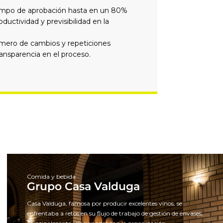
iempo de aprobación hasta en un 80%
ductividad y previsibilidad en la
mero de cambios y repeticiones
ransparencia en el proceso.
Comida y bebida
Grupo Casa Valduga
Casa Valduga, famosa por producir excelentes vinos, se
enfrentaba a retos en su flujo de trabajo de gestión de envases,