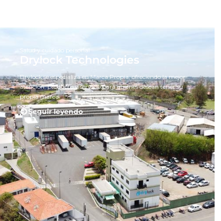
Salud y cuidado personal
Drylock Technologies
Drylock se especializa en Marca Propia, ofreciendo la mejor
atención, producto y servicio para quienes desean tener su
propia marca.
Seguir leyendo