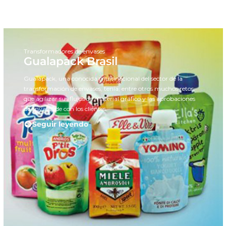
Transformadores de envases
Gualapack Brasil
Gualapack, una conocida multinacional del sector de la
transformación de envases, tenía, entre otros muchos retos,
que agilizar sus flujos de material gráfico y las aprobaciones
de envases de con los clientes.
Seguir leyendo