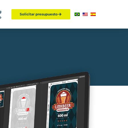
g
Solicitar presupuesto
o