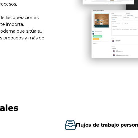
rocesos,
de las operaciones,
nte importa.
oderna que sitúa su
os probados y más de
pales
Flujos de trabajo perso