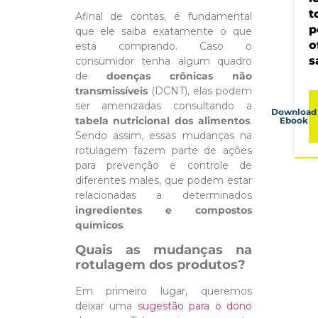
t
Afinal de contas, é fundamental
p
que ele saiba exatamente o que
o
está comprando. Caso o
s
consumidor tenha algum quadro
de
doenças crônicas não
transmissíveis
(DCNT), elas podem
ser amenizadas consultando a
Download
tabela nutricional dos alimentos
.
Ebook
Sendo assim, essas mudanças na
rotulagem fazem parte de ações
para prevenção e controle de
diferentes males, que podem estar
relacionadas a determinados
ingredientes e compostos
químicos
.
Quais as mudanças na
rotulagem dos produtos?
Em primeiro lugar, queremos
deixar uma
sugestão para o dono