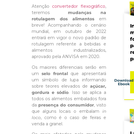
Atenção
convertedor flexográfico
,
teremos
mudanças na
rotulagem
dos alimentos
em
breve! Acompanhando o cenário
I
mundial, em outubro de 2022
m
entrará em vigor o novo padrão de
f
rotulagem referente a bebidas e
p
alimentos industrializados,
r
aprovado pela ANVISA em 2020.
p
Os maiores diferenciais serão em
um
selo frontal
que apresentará
um símbolo de lupa informando
Download
Ebook
sobre teores elevados de
açúcar,
gordura e sódio
. Isso se aplica a
todos os alimentos embalados fora
da
presença do consumidor
, visto
que alguns locais o embalam
in
loco
, como é o caso de feiras e
venda a granel.
L