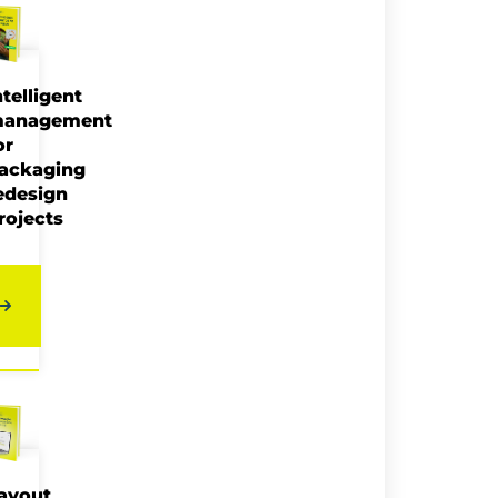
ntelligent
anagement
or
ackaging
edesign
rojects
ayout