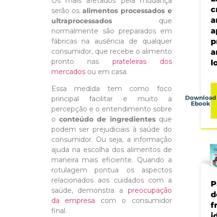
Os mais afetados pela mudança
c
serão os
alimentos processados e
a
ultraprocessados
que
a
normalmente são preparados em
fábricas na ausência de qualquer
p
consumidor, que recebe o alimento
a
pronto nas
prateleiras dos
l
mercados
ou em casa.
Essa medida tem como foco
Download
principal facilitar e muito a
Ebook
percepção e o entendimento sobre
o
conteúdo de ingredientes
que
podem ser prejudiciais à saúde do
consumidor. Ou seja, a informação
ajuda na escolha dos alimentos de
maneira mais eficiente. Quando a
rotulagem pontua os aspectos
relacionados aos cuidados com a
P
saúde, demonstra a
preocupação
d
da empresa
com o consumidor
f
final.
i