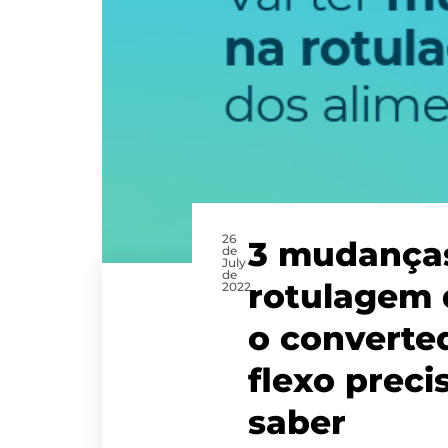
26
3 mudança
de
July
de
rotulagem
2022
o converte
flexo preci
saber