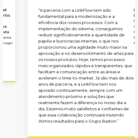
Lucilia
“A parceria com a LinkFlow tem sido
Costa
fundamental para a modernização e a
Diretora
eficiência dos nossos processos. Com a
Industrial
implementação do sistema, conseguimos
Grupo
reduzir significativamente a quantidade de
Baston
papéis e burocracias internas, o que nos
Aerossol
proporcionou uma agilidade muito maior na
aprovação e no desenvolvimento de artes para
os nossos produtos. Hoje, temos processos
mais organizados, rápidos e transparentes, que
facilitam a comunicação entre as áreas e
aceleram o time-to-market. Já são mais de dois
anos de parceria, e a LinkFlow tem nos
apoiado continuamente, sempre com um
atendimento próximo e soluções que
realmente fazem a diferença no nosso dia a
dia. Estamos muito satisfeitos e confiantes de
que essa colaboração continuará trazendo
ótimos resultados para o Grupo Baston.”