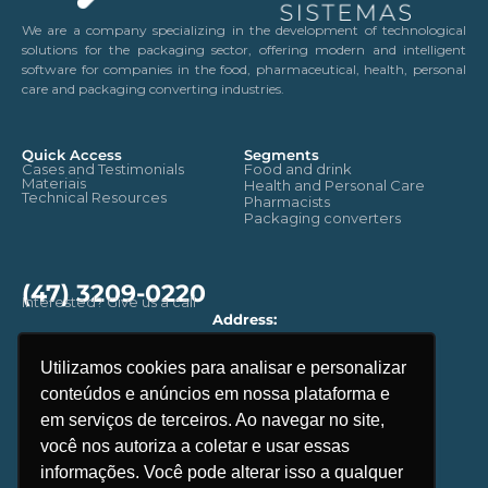
We are a company specializing in the development of technological
solutions for the packaging sector, offering modern and intelligent
software for companies in the food, pharmaceutical, health, personal
care and packaging converting industries.
Quick Access
Segments
Cases and Testimonials
Food and drink
Materiais
Health and Personal Care
Technical Resources
Pharmacists
Packaging converters
(47) 3209-0220
Interested? Give us a call
Address:
Rua: Benjamin Constant, 2657.
CEP - 89035-100 - Blumenau
Utilizamos cookies para analisar e personalizar
Santa Catarina. Brasil
conteúdos e anúncios em nossa plataforma e
Email
contato@linkflow.com.br
em serviços de terceiros. Ao navegar no site,
você nos autoriza a coletar e usar essas
informações. Você pode alterar isso a qualquer