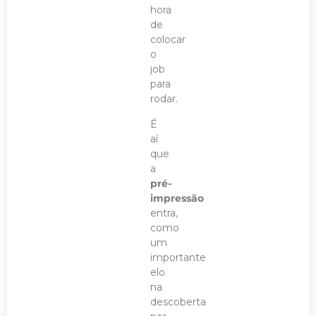
hora
de
colocar
o
job
para
rodar.
É
aí
que
a
pré-
impressão
entra,
como
um
importante
elo
na
descoberta