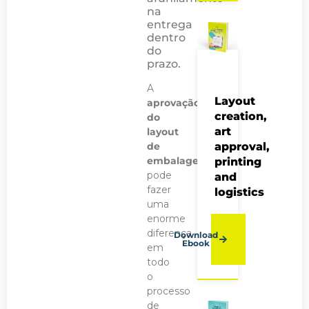
na
entrega
dentro
do
prazo.
A
Layout
aprovação
creation,
do
art
layout
de
approval,
embalagens
printing
pode
and
fazer
logistics
uma
enorme
diferença
Download
Ebook
em
todo
o
processo
de