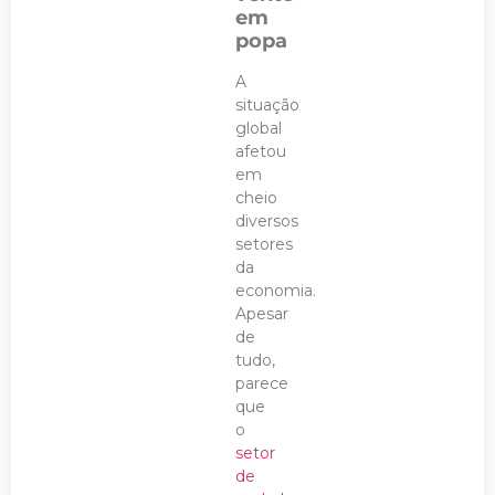
em
popa
A
situação
global
afetou
em
cheio
diversos
setores
da
economia.
Apesar
de
tudo,
parece
que
o
setor
de