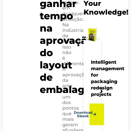
ganhar
Your
valioso
em
Knowledge!
tempo
qualquer
situação.
Na
na
indústria
de
aprovação
embalagens
isso
do
não
é
layout
Intelligent
diferente.
management
A
de
aprovação
for
da
packaging
arte
embalagens
redesign
é
projects
um
dos
pontos
Download
que
Ebook
mais
geram
afunilamento