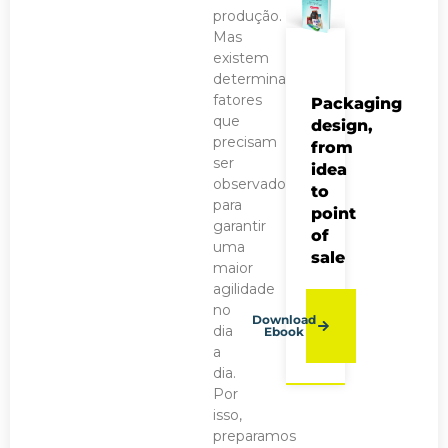
produção.
Mas
existem
determinados
fatores
Packaging
que
design,
precisam
from
ser
idea
observados
to
para
point
garantir
of
uma
sale
maior
agilidade
no
Download
dia
Ebook
a
dia.
Por
isso,
preparamos