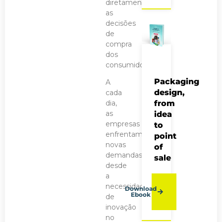
diretamente
as
decisões
de
compra
dos
consumidores.
Packaging
A
design,
cada
from
dia,
as
idea
empresas
to
enfrentam
point
novas
of
demandas,
sale
desde
a
necessidade
Download
Ebook
de
inovação
no