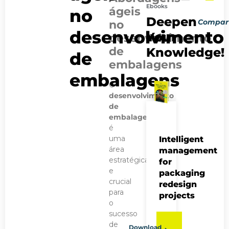
Ebooks
ágeis
no
PRÓXIMO 
POST AN
Deepen
Compart
no
Otimize a colab
Colaboração 
desenvolvimento
Your
desenvolvimento
de
Knowledge!
de
embalagens
embalagens
O
desenvolvimento
de
embalagens
é
uma
Intelligent
área
management
estratégica
for
e
packaging
crucial
redesign
para
projects
o
sucesso
de
Download