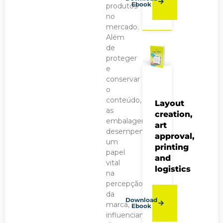
Ebook
produtos
no
mercado.
Além
de
proteger
e
conservar
o
conteúdo,
Layout
as
creation,
embalagens
art
desempenham
approval,
um
printing
papel
and
vital
logistics
na
percepção
da
Download
marca,
Ebook
influenciando