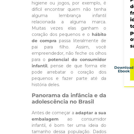
higiene ou jogos, por exemplo, é
d
difícil encontrar quem não tenha
f
alguma lembrança infantil
i
relacionada a alguma marca.
t
Muitas vezes elas ganham o
p
coração dos pequenos e o
hábito
o
de compra
passa literalmente de
s
pai para filho. Assim, você
empreendedor, não feche os olhos
para o
potencial do consumidor
infantil
, pense de que forma ele
Download
Ebook
pode arrebatar o coração dos
pequenos e fazer parte até da
história deles.
Panorama da infância e da
adolescência no Brasil
Antes de começar a
adaptar a sua
embalagem
ao consumidor
infantil, é bom ter uma ideia do
tamanho dessa população. Dados