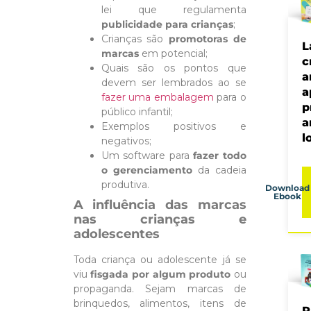
lei que regulamenta
publicidade para crianças
;
Crianças são
promotoras de
L
marcas
em potencial;
c
Quais são os pontos que
a
devem ser lembrados ao se
a
fazer uma embalagem
para o
p
público infantil;
a
Exemplos positivos e
l
negativos;
Um software para
fazer todo
o gerenciamento
da cadeia
produtiva.
Download
Ebook
A influência das marcas
nas crianças e
adolescentes
Toda criança ou adolescente já se
viu
fisgada por algum produto
ou
propaganda. Sejam marcas de
brinquedos, alimentos, itens de
P