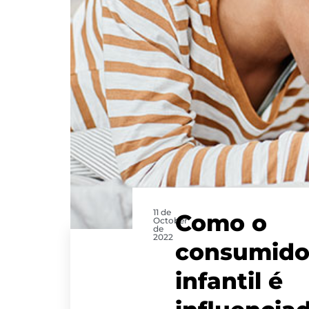
11 de
Como o
October
de
2022
consumido
infantil é