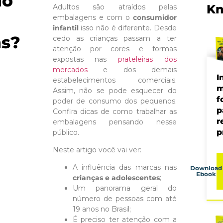
do
Kn
Adultos são atraídos pelas
embalagens e com o
consumidor
infantil
isso não é diferente. Desde
s?
cedo as crianças passam a ter
atenção por cores e formas
expostas nas
prateleiras dos
mercados
e dos demais
I
estabelecimentos comerciais.
m
Assim, não se pode esquecer do
f
poder de consumo dos pequenos.
p
Confira dicas de como trabalhar as
r
embalagens pensando nesse
p
público.
Neste artigo você vai ver:
A influência das marcas nas
Download
Ebook
crianças e adolescentes
;
Um panorama geral do
número de pessoas com até
19 anos no Brasil;
É preciso ter atenção com a