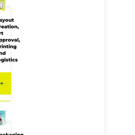
ayout
reation,
rt
pproval,
rinting
nd
ogistics
ackaging