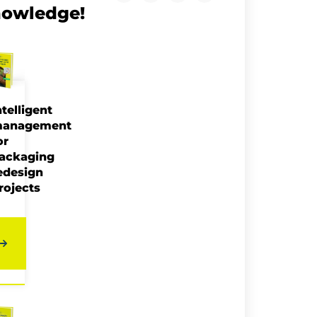
owledge!
ntelligent
anagement
or
ackaging
edesign
rojects