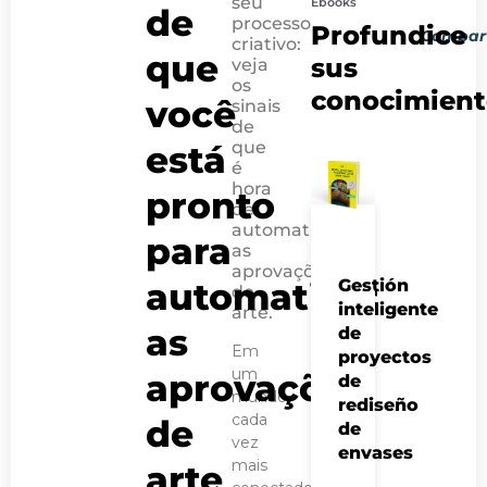
seu
Ebooks
de
PRÓXIMO 
POST AN
processo
Profundice
Compart
Conheça as novas
Embalagem cir
criativo:
que
sus
veja
os
conocimient
você
sinais
de
que
está
é
hora
pronto
de
automatizar
para
as
aprovações
automatizar
Gestión
de
inteligente
arte.
as
de
Em
proyectos
um
aprovações
de
mundo
rediseño
cada
de
de
vez
envases
mais
arte