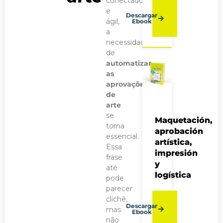
conectado
e
Descargar
ágil,
Ebook
a
necessidade
de
automatizar
as
aprovações
de
arte
se
Maquetación,
torna
aprobación
essencial.
artística,
Essa
impresión
frase
y
até
logística
pode
parecer
clichê,
Descargar
mas
Ebook
não