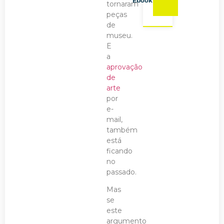
Ebook
tornaram
peças
de
museu.
E
a
aprovação
de
arte
por
e-
mail,
também
está
ficando
no
passado.
Mas
se
este
argumento