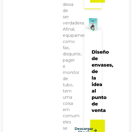
deixa
de
ser
verdadeira.
Afinal,
equipamentos
como
fax,
Diseño
disquete,
de
pager
envases,
e
de
monitor
la
de
idea
tubo,
al
tem
uma
punto
coisa
de
em
venta
comum:
eles
se
Descargar