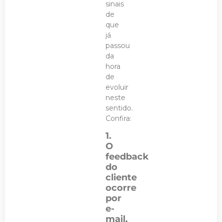
sinais
de
que
já
passou
da
hora
de
evoluir
neste
sentido.
Confira:
1.
O
feedback
do
cliente
ocorre
por
e-
mail,