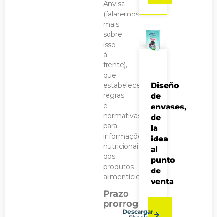
Anvisa
(falaremos
mais
sobre
isso
à
frente),
que
estabelecem
Diseño
regras
de
e
envases,
normativas
de
para
la
informações
idea
nutricionais
al
dos
punto
produtos
de
alimentícios.
venta
Prazo
prorrogado
Descargar