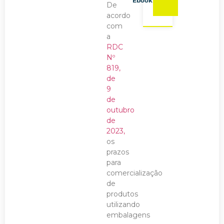
Ebook
De
acordo
com
a
RDC
Nº
819,
de
9
de
outubro
de
2023,
os
prazos
para
comercialização
de
produtos
utilizando
embalagens