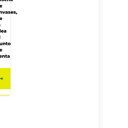
e
nvases,
e
a
dea
l
unto
e
enta