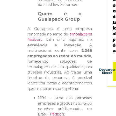
da LinkFlow Sistemas.
d
e
Quem é o
d
Gualapack Group
l
i
A Gualapack é uma empresa
a
renomada no ramo de
embalagens
p
flexíveis
, com uma trajetória de
d
excelência e inovação
. A
multinacional conta com
2.068
v
empregados ao redor do mundo
,
fornecendo soluções de
embalagem de alta qualidade para
Descargar
diversas indústrias. Ao traçar uma
Ebook
timeline da empresa, é possível
identificar datas e acontecimentos
que marcaram sua trajetória:
1994 – Uma das primeiras
empresas a produzir
stand-up
pouches
pré-formados no
Brasil (
Tradbor
);