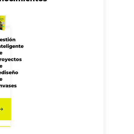
estión
nteligente
e
royectos
e
ediseño
e
nvases