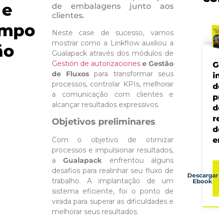
 e
de embalagens junto aos
clientes.
empo
Neste case de sucesso, vamos
mostrar como a Linkflow auxiliou a
ão
Gualapack através dos módulos de
Gestión de autorizaciones
e Gestão
G
de Fluxos
para transformar seus
i
processos, controlar KPIs, melhorar
d
a comunicação com clientes e
p
alcançar resultados expressivos.
d
r
Objetivos preliminares
d
e
Com o objetivo de otimizar
processos e impulsionar resultados,
a
Gualapack
enfrentou alguns
desafios para realinhar seu fluxo de
Descargar
trabalho. A implantação de um
Ebook
sistema eficiente, foi o ponto de
virada para superar as dificuldades e
melhorar seus resultados.