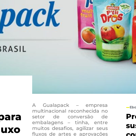
A Gualapack – empresa
Eb
multinacional reconhecida no
para
Pr
setor de conversão de
embalagens – tinha, entre
su
luxo
muitos desafios, agilizar seus
co
fluxos de artes e aprovações