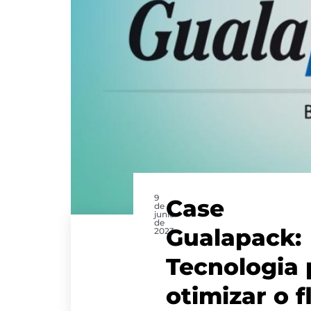
9
Case
de
junio
de
Gualapack:
2023
Tecnologia 
otimizar o f