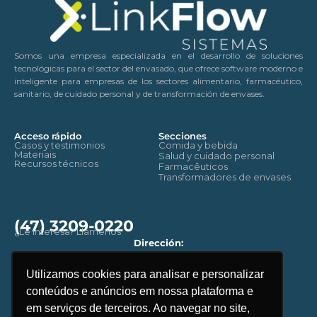
Somos una empresa especializada en el desarrollo de soluciones
tecnológicas para el sector del envasado, que ofrece software moderno e
inteligente para empresas de los sectores alimentario, farmacéutico,
sanitario, de cuidado personal y de transformación de envases.
Acceso rápido
Secciones
Casos y testimonios
Comida y bebida
Materiais
Salud y cuidado personal
Recursos técnicos
Farmacêuticos
Transformadores de envases
(47) 3209-0220
¿Le interesa? Llámenos
Dirección:
Rua: Benjamin Constant, 2657.
CEP - 89035-100 - Blumenau
Utilizamos cookies para analisar e personalizar
Santa Catarina. Brasil
conteúdos e anúncios em nossa plataforma e
Email
contato@linkflow.com.br
em serviços de terceiros. Ao navegar no site,