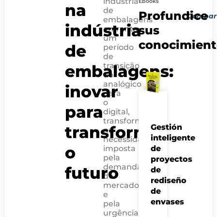
indústria
Ebooks
na
PRÓXIMO 
POST AN
de
Profundice
Compart
Confiança e seg
Gerenciament
embalagens
indústria
sus
enfrenta
um
conocimient
de
período
de
transição
embalagens:
do
analógico
inovar
para
o
para
digital,
transformada
transformar
Gestión
na
inteligente
necessidade
o
imposta
de
pela
proyectos
demanda
futuro
de
de
rediseño
mercado
de
e
envases
pela
urgência