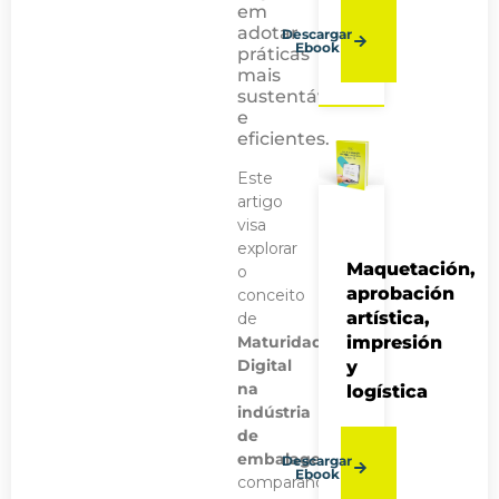
em
adotar
Descargar
Ebook
práticas
mais
sustentáveis
e
eficientes.
Este
artigo
visa
explorar
Maquetación,
o
aprobación
conceito
artística,
de
Maturidade
impresión
Digital
y
na
logística
indústria
de
embalagens,
Descargar
Ebook
comparando