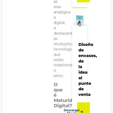
as
eras
analógica
e
digital,
e
destacando
as
revoluções
Diseño
tecnológicas
de
que
envases,
estão
de
redefinindo
la
o
idea
setor.
al
punto
O
de
que
venta
é
Maturidade
Digital?
Descargar