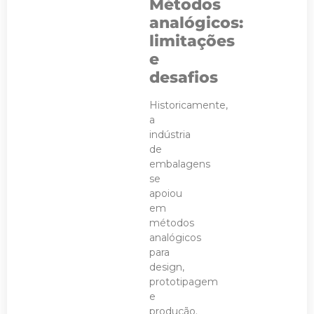
Métodos
analógicos:
limitações
e
desafios
Historicamente,
a
indústria
de
embalagens
se
apoiou
em
métodos
analógicos
para
design,
prototipagem
e
produção.