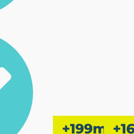
+
200
mil
+
1