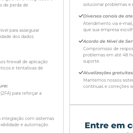
solucionar problemas e 
os de perda de
Diversos canais de at
Atendimento via e-mail, 
que sua empresa escolh
ível para assegurar
ilidade dos dados
Acordo de Nível de Serv
Compromisso de respost
problemas em até 48 hor
suporte.
os firewall de aplicação
ticos e tentativas de
Atualizações gratuitas
Mantemos nossos siste
ura:
contínuas e correções se
2FA) para reforçar a
a integração com sistemas
Entre em c
exibilidade e automação.