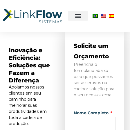
Solicite um
Inovação e
Orçamento
Eficiência:
Soluções que
Preencha o
formulário abaixo
Fazem a
para que possamos
Diferença
ser assertivos na
Apoiamos nossos
melhor solução para
clientes em seu
o seu ecossistema.
caminho para
melhorar suas
produtividades em
Nome Completo
toda a cadeia de
produção.