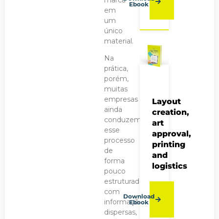
Ebook
em
um
único
material.
Na
prática,
porém,
muitas
empresas
Layout
ainda
creation,
conduzem
art
esse
approval,
processo
printing
de
and
forma
logistics
pouco
estruturada,
com
Download
informações
Ebook
dispersas,