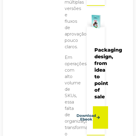
múltiplas
versões
e
fluxos
de
aprovação
pouco
claros.
Packaging
design,
Em
from
operações
idea
com
to
alto
volume
point
de
of
SKUs,
sale
essa
falta
de
Download
Ebook
organização
transforma
o