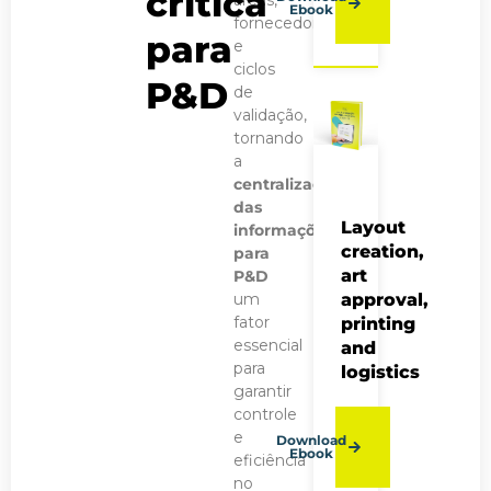
crítica
Ebook
fornecedores
para
e
ciclos
P&D
de
validação,
tornando
a
centralização
das
Layout
informações
creation,
para
art
P&D
um
approval,
fator
printing
essencial
and
para
logistics
garantir
controle
e
Download
Ebook
eficiência
no