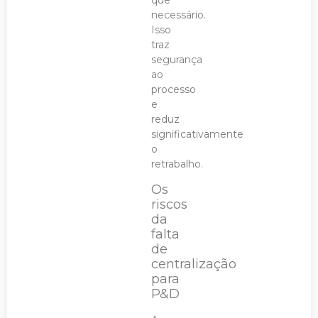
que
necessário.
Isso
traz
segurança
ao
processo
e
reduz
significativamente
o
retrabalho.
Os
riscos
da
falta
de
centralização
para
P&D