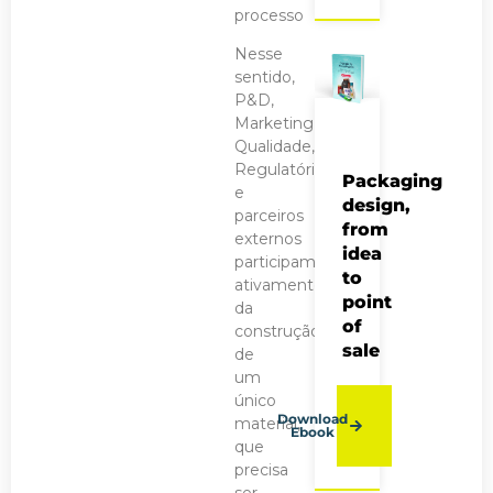
processo
Nesse
sentido,
P&D,
Marketing,
Qualidade,
Regulatórios
Packaging
e
design,
parceiros
from
externos
idea
participam
to
ativamente
point
da
of
construção
sale
de
um
único
Download
material,
Ebook
que
precisa