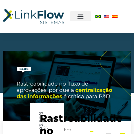
27
Rastreabilidade
de
April
de
no
2026
Em