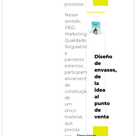
processo
Nesse
sentido,
P&D,
Marketing,
Qualidade,
Regulatórios
e
Diseño
parceiros
de
externos
envases,
participam
de
ativamente
la
da
idea
construção
al
de
punto
um
de
único
venta
material,
que
precisa
Descargar