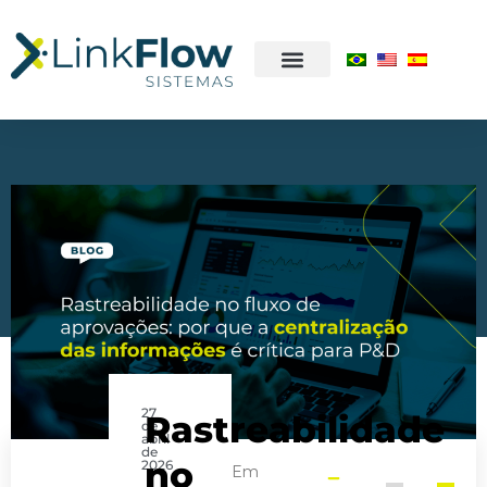
27
Rastreabilidade
de
abril
de
no
2026
Em