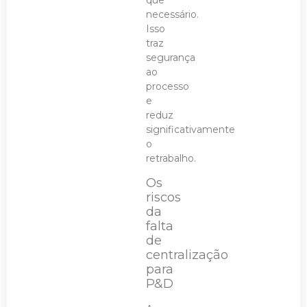
que
necessário.
Isso
traz
segurança
ao
processo
e
reduz
significativamente
o
retrabalho.
Os
riscos
da
falta
de
centralização
para
P&D