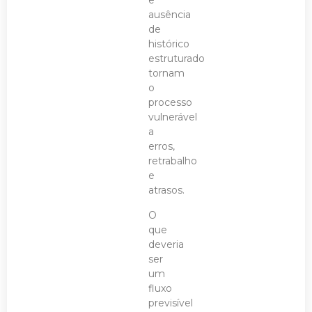
e
ausência
de
histórico
estruturado
tornam
o
processo
vulnerável
a
erros,
retrabalho
e
atrasos.
O
que
deveria
ser
um
fluxo
previsível