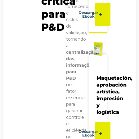
crítica
fornecedores
para
e
Descargar
Ebook
ciclos
P&D
de
validação,
tornando
a
centralização
das
informações
para
Maquetación,
P&D
um
aprobación
fator
artística,
essencial
impresión
para
y
garantir
logística
controle
e
eficiência
Descargar
Ebook
no