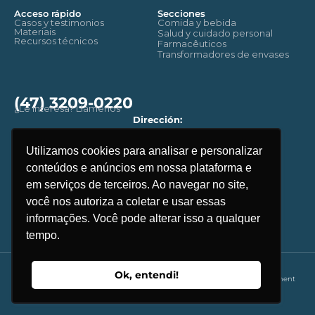
Acceso rápido
Secciones
Casos y testimonios
Comida y bebida
Materiais
Salud y cuidado personal
Recursos técnicos
Farmacêuticos
Transformadores de envases
(47) 3209-0220
¿Le interesa? Llámenos
Dirección:
Rua: Benjamin Constant, 2657.
CEP - 89035-100 - Blumenau
Utilizamos cookies para analisar e personalizar
Santa Catarina. Brasil
conteúdos e anúncios em nossa plataforma e
Email
contato@linkflow.com.br
em serviços de terceiros. Ao navegar no site,
você nos autoriza a coletar e usar essas
informações. Você pode alterar isso a qualquer
tempo.
Ok, entendi!
Copyright © 2025 LinkFLow Sistemas All rights reserved. - Web Development
Rafaga Studio