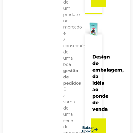
de
um
produto
no
mercado
é
a
consequência
de
Design
uma
de
boa
embalagem,
gestão
da
de
idéia
pedidos
!
É
ao
a
ponde
soma
de
de
venda
uma
série
de
Baixar
Ebook
engrenagens