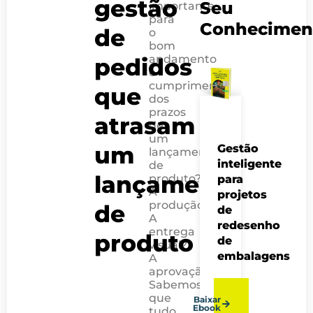
gestão
Seu
importante
para
Conhecimen
de
o
bom
andamento
pedidos
e
cumprimento
que
dos
prazos
atrasam
de
um
um
Gestão
lançamento
inteligente
de
lançamento
produto?
para
A
projetos
produção?
de
de
A
redesenho
entrega
produto
de
visual?
embalagens
A
aprovação?
Sabemos
que
Baixar
Ebook
tudo