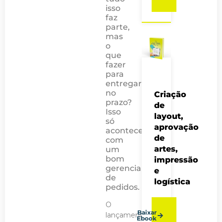
isso
faz
parte,
mas
o
que
fazer
para
entregar
no
Criação
prazo?
de
Isso
layout,
só
aprovação
acontece
de
com
artes,
um
bom
impressão
gerenciamento
e
de
logística
pedidos.
O
Baixar
lançamento
Ebook