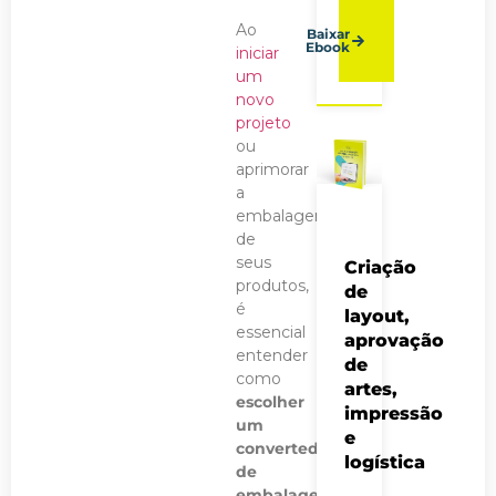
Ao
Baixar
Ebook
iniciar
um
novo
projeto
ou
aprimorar
a
embalagem
de
seus
Criação
produtos,
de
é
layout,
essencial
aprovação
entender
de
como
artes,
escolher
impressão
um
e
convertedor
logística
de
embalagens