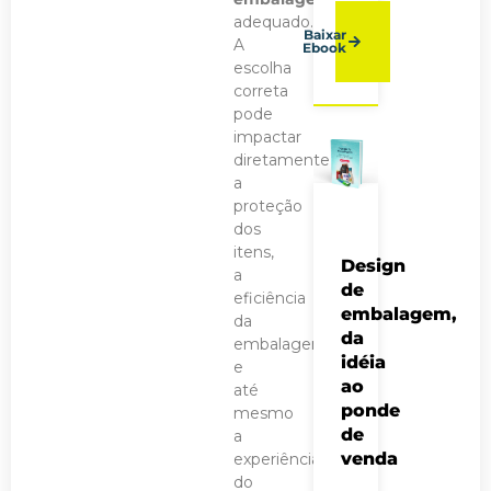
adequado.
Baixar
A
Ebook
escolha
correta
pode
impactar
diretamente
a
proteção
dos
itens,
Design
a
de
eficiência
embalagem,
da
da
embalagem
idéia
e
ao
até
ponde
mesmo
de
a
venda
experiência
do