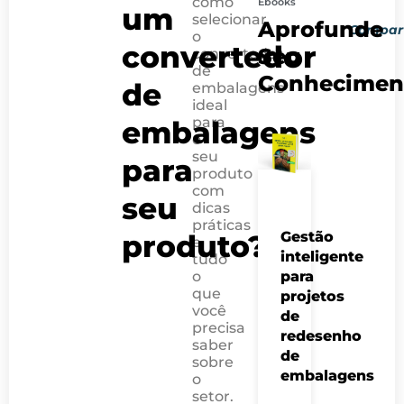
como
Ebooks
um
PRÓXIMO 
POST AN
selecionar
Aprofunde
Compart
Direct to consu
Conheça as n
o
convertedor
Seu
convertedor
de
Conhecimen
de
embalagens
ideal
para
embalagens
o
seu
para
produto
com
seu
dicas
práticas
produto?
Gestão
e
inteligente
tudo
o
para
que
projetos
você
de
precisa
redesenho
saber
de
sobre
embalagens
o
setor.