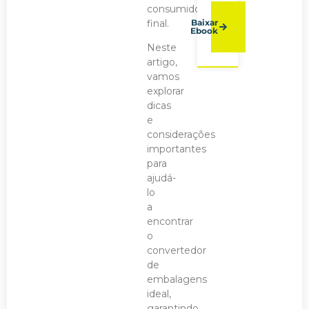
consumidor
final.
Baixar
Ebook
Neste
artigo,
vamos
explorar
dicas
e
considerações
importantes
para
ajudá-
lo
a
encontrar
o
convertedor
de
embalagens
ideal,
garantindo