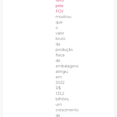
feito
pela
FGV
mostrou
que
o
valor
bruto
da
produção
física
de
embalagens
atingiu
em
2022
R$
123,2
bilhões,
um
crescimento
de