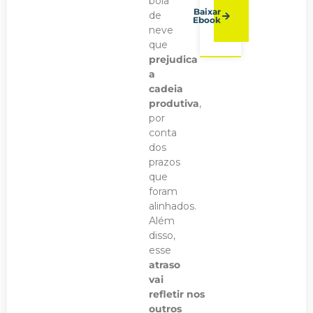
bola
Baixar
de
Ebook
neve
que
prejudica
a
cadeia
produtiva
,
por
conta
dos
prazos
que
foram
alinhados.
Além
disso,
esse
atraso
vai
refletir nos
outros