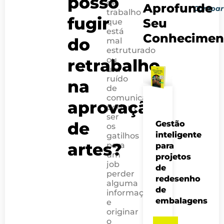
posso
de
Aprofunde
Compart
5 práticas de se
8 dicas para s
trabalho
fugir
Seu
que
está
Conhecimen
do
mal
estruturado
ou
retrabalho
um
ruído
na
de
comunicação
aprovação
podem
ser
de
Gestão
os
inteligente
gatilhos
artes?
para
para
um
projetos
job
de
perder
redesenho
alguma
de
informação
embalagens
e
originar
o