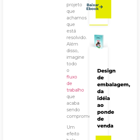
projeto
Baixar
Ebook
que
achamos
que
está
resolvido.
Além
disso,
imagine
todo
o
Design
fluxo
de
de
embalagem,
trabalho
da
que
idéia
acaba
ao
sendo
ponde
comprometido!
de
venda
Um
efeito