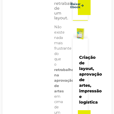
retrabalho
Baixar
Ebook
de
um
layout.
Não
existe
nada
mais
frustrante
do
Criação
que
de
o
layout,
retrabalho
aprovação
na
de
aprovação
artes,
de
impressão
artes
em
e
cima
logística
de
um