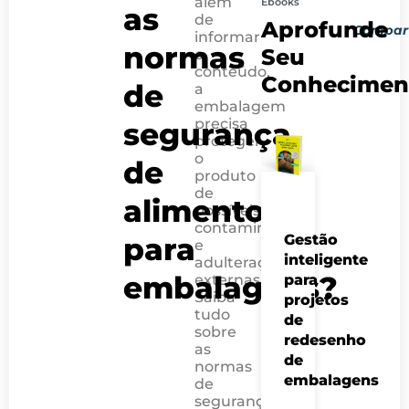
além
Ebooks
as
PRÓXIMO 
POST AN
de
Aprofunde
Compart
Como se prevenir
Rotulagem amb
informar
normas
Seu
o
conteúdo,
Conhecimen
de
a
embalagem
precisa
segurança
proteger
o
de
produto
de
alimentos
possíveis
contaminações
para
Gestão
e
inteligente
adulterações
embalagens?
externas.
para
Saiba
projetos
tudo
de
sobre
redesenho
as
de
normas
embalagens
de
segurança