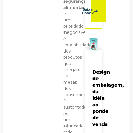
segurança
alimentar
Baixar
Ebook
é
uma
prioridade
inegociável.
A
confiabilidade
dos
produtos
que
chegam
Design
às
de
mesas
embalagem,
dos
da
consumidores
idéia
é
ao
sustentada
ponde
por
de
uma
venda
intrincada
rede