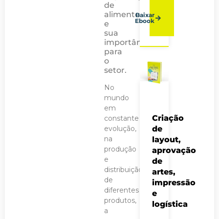
de
alimentos
Baixar
Ebook
e
sua
importância
para
o
setor.
No
mundo
em
Criação
constante
evolução,
de
na
layout,
produção
aprovação
e
de
distribuição
artes,
de
impressão
diferentes
e
produtos,
logística
a