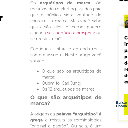
Os
arquétipos de marca
são
recursos do marketing usados para
r
que o público sinta vontade de
consumir a marca. Mas você sabe
quais são eles e como podem
ajudar o
seu negócio a prosperar
ou
G
se reestruturar?
i
Continue a leitura e entenda mais
p
sobre o assunto. Neste artigo você
p
vai ver:
d
r
O que são os arquétipos de
d
marca;
e
Quem foi Carl Jung;
Os 12 arquétipos de marca.
O que são arquétipos de
marca?
Baixar
Ebook
A origem da
palavra “arquétipo” é
grega
e mistura as terminologias
“original e padrão”. Ou seja, é um