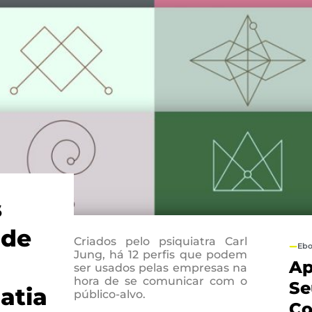
s
 de
Criados pelo psiquiatra Carl
Eb
Jung, há 12 perfis que podem
Ap
ser usados pelas empresas na
hora de se comunicar com o
Se
atia
público-alvo.
Co