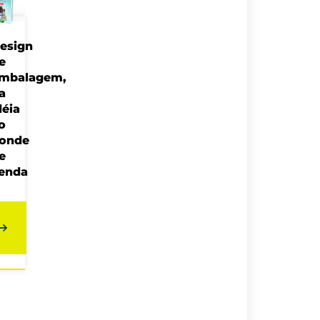
esign
e
mbalagem,
a
déia
o
onde
e
enda