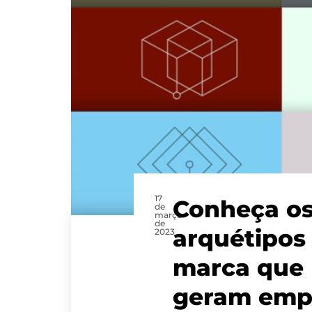
17
Conheça o
de
março
de
arquétipos
2023
marca que
geram emp