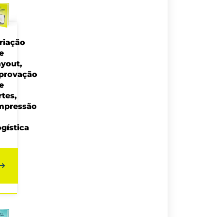
riação
e
ayout,
provação
e
rtes,
mpressão
ogística