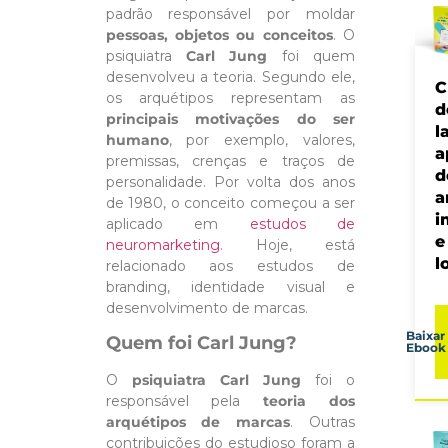
padrão responsável por moldar
pessoas, objetos ou conceitos
. O
psiquiatra
Carl Jung
foi quem
desenvolveu a teoria. Segundo ele,
C
os arquétipos representam as
d
principais motivações do ser
l
humano
, por exemplo, valores,
a
premissas, crenças e traços de
d
personalidade. Por volta dos anos
a
de 1980, o conceito começou a ser
i
aplicado em
estudos de
e
neuromarketing
. Hoje, está
l
relacionado aos estudos de
branding, identidade visual e
desenvolvimento de marcas.
Baixar
Quem foi Carl Jung?
Ebook
O
psiquiatra Carl Jung
foi o
responsável pela
teoria dos
arquétipos de marcas
. Outras
contribuições do estudioso foram a