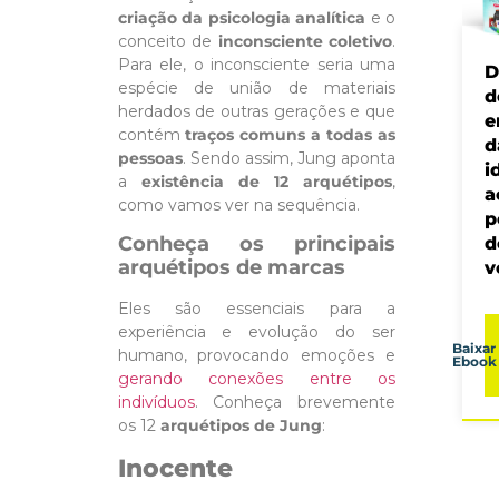
criação da psicologia analítica
e o
conceito de
inconsciente coletivo
.
Para ele, o inconsciente seria uma
D
espécie de união de materiais
d
herdados de outras gerações e que
e
contém
traços comuns a todas as
d
pessoas
. Sendo assim, Jung aponta
i
a
existência de 12 arquétipos
,
a
como vamos ver na sequência.
p
Conheça os principais
d
arquétipos de marcas
v
Eles são essenciais para a
experiência e evolução do ser
Baixar
humano, provocando emoções e
Ebook
gerando conexões entre os
indivíduos
. Conheça brevemente
os 12
arquétipos de Jung
:
Inocente