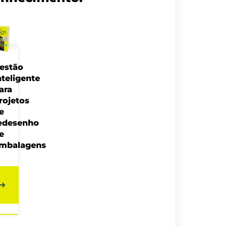
estão
nteligente
ara
rojetos
e
edesenho
e
mbalagens