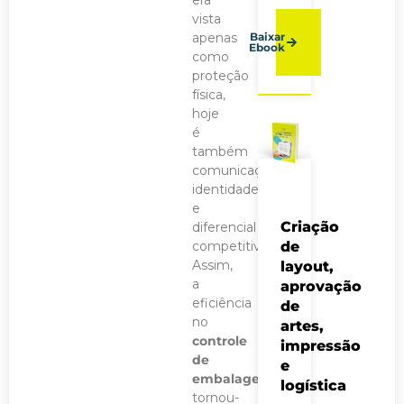
vista
apenas
Baixar
Ebook
como
proteção
física,
hoje
é
também
comunicação,
identidade
e
Criação
diferencial
competitivo.
de
Assim,
layout,
a
aprovação
eficiência
de
no
artes,
controle
impressão
de
e
embalagens
logística
tornou-