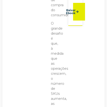
de
compra
do
Baixar
Ebook
consumidor.
O
grande
desafio
é
que,
à
medida
que
as
operações
crescem,
o
número
de
SKUs
aumenta,
as