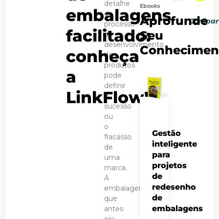
detalhe
Ebooks
embalagens
PRÓXIMO 
POST AN
do
Aprofunde
Compart
Convertedores de
Embalagem pa
processo
facilitado:
Seu
de
desenvolvimento
Conhecimen
conheça
de
produtos
a
pode
definir
LinkFlow!
o
sucesso
ou
o
Gestão
fracasso
inteligente
de
para
uma
projetos
marca.
de
A
redesenho
embalagem,
de
que
embalagens
antes
era