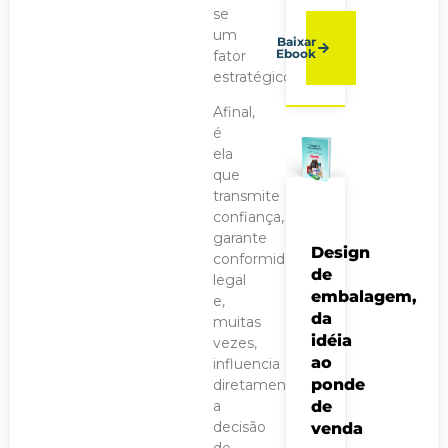
se
um
Baixar
Ebook
fator
estratégico.
Afinal,
é
ela
que
transmite
confiança,
garante
Design
conformidade
de
legal
embalagem,
e,
da
muitas
idéia
vezes,
ao
influencia
ponde
diretamente
de
a
decisão
venda