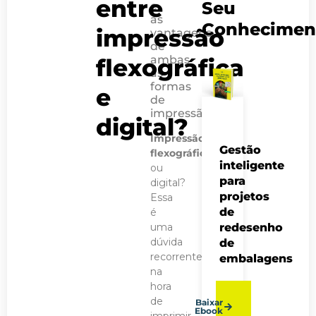
entre
Seu
e
as
Conhecimen
impressão
vantagens
de
ambas
flexográfica
as
formas
e
de
impressão.
digital?
Impressão
Gestão
flexográfica
inteligente
ou
para
digital?
projetos
Essa
de
é
redesenho
uma
dúvida
de
recorrente
embalagens
na
hora
de
Baixar
Ebook
imprimir