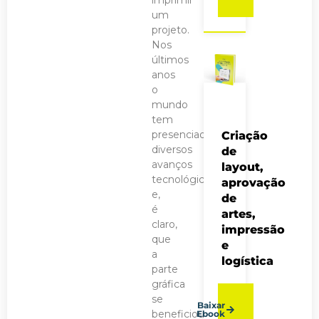
um
projeto.
Nos
últimos
anos
o
mundo
tem
presenciado
Criação
diversos
de
avanços
layout,
tecnológicos
aprovação
e,
de
é
artes,
claro,
impressão
que
e
a
logística
parte
gráfica
se
Baixar
beneficiou
Ebook