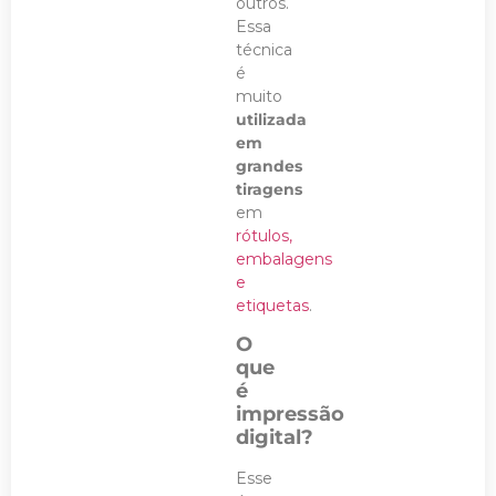
outros.
Essa
técnica
é
muito
utilizada
em
grandes
tiragens
em
rótulos,
embalagens
e
etiquetas
.
O
que
é
impressão
digital?
Esse