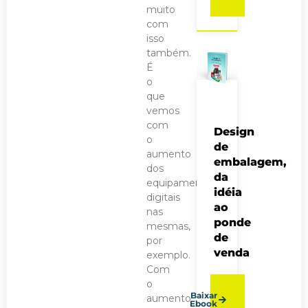
muito
com
isso
também.
É
o
que
vemos
com
Design
o
de
aumento
embalagem,
dos
da
equipamentos
idéia
digitais
ao
nas
ponde
mesmas,
de
por
venda
exemplo.
Com
o
Baixar
aumento
Ebook