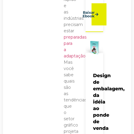
e
as
Baixar
Ebook
indústrias
precisam
estar
preparadas
para
a
adaptação
.
Mas
você
sabe
Design
quais
de
são
embalagem,
as
da
tendências
idéia
que
ao
o
ponde
setor
de
gráfico
venda
projeta