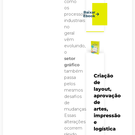
como
os
Baixar
processos
Ebook
industriais
no
geral
vêm
evoluindo,
o
setor
gráfico
também
Criação
passa
de
pelos
layout,
mesmos
aprovação
desafios
de
de
artes,
mudanças.
Essas
impressão
alterações
e
ocorrem
logística
rápido