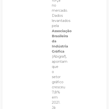
força
no
mercado.
Dados
levantados
pela
Associação
Brasileira
da
Indústria
Gráfica
(Abigraf),
apontam
que
o
setor
gráfico
cresceu
7,8%
em
2021.
Já