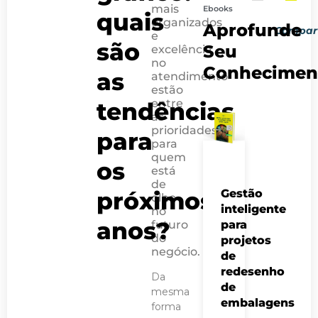
mais
Ebooks
quais
PRÓXIMO 
POST AN
organizados
Aprofunde
Compart
5 gargalos de pr
O que vai mu
e
são
Seu
excelência
no
Conhecimen
as
atendimento
estão
entre
tendências
as
prioridades
para
para
quem
os
está
de
próximos
Gestão
olho
inteligente
no
anos?
futuro
para
do
projetos
negócio.
de
redesenho
Da
de
mesma
embalagens
forma