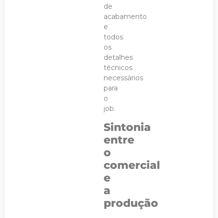
de
acabamento
e
todos
os
detalhes
técnicos
necessários
para
o
job.
Sintonia
entre
o
comercial
e
a
produção