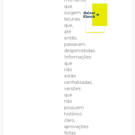
momento
que
surgem
Baixar
Ebook
lacunas
que,
até
então,
passavam
despercebidas.
Informações
que
não
estão
centralizadas,
versões
que
não
possuem
histórico
claro,
aprovações
feitas