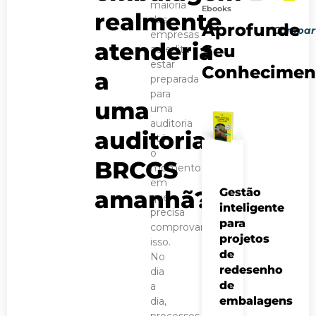
maioria
Ebooks
realmente
PRÓXIMO 
POST AN
das
Aprofunde
Compart
Rótulo de embal
Lançamento d
empresas
atenderia
Seu
acredita
estar
Conhecimen
a
preparada
para
uma
uma
auditoria
auditoria
até
o
BRCGS
momento
em
amanhã?
Gestão
que
inteligente
precisa
para
comprovar
projetos
isso.
de
No
redesenho
dia
de
a
embalagens
dia,
processos