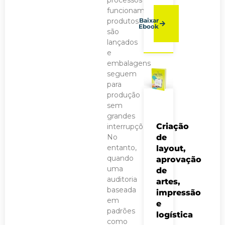
funcionam,
produtos
Baixar
Ebook
são
lançados
e
embalagens
seguem
para
produção
sem
grandes
Criação
interrupções.
No
de
entanto,
layout,
quando
aprovação
uma
de
auditoria
artes,
baseada
impressão
em
e
padrões
logística
como