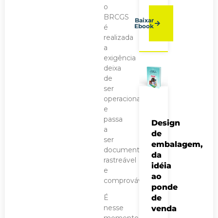
o
BRCGS
Baixar
Ebook
é
realizada
a
exigência
deixa
de
ser
operacional
e
passa
Design
a
de
ser
embalagem,
documental,
da
rastreável
idéia
e
ao
comprovável.
ponde
de
É
nesse
venda