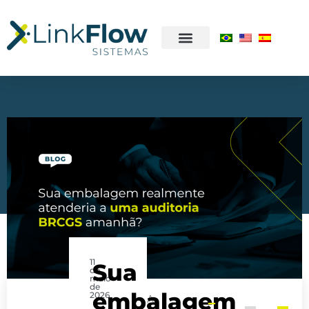
11
Sua
de
maio
de
embalagem
2026
A