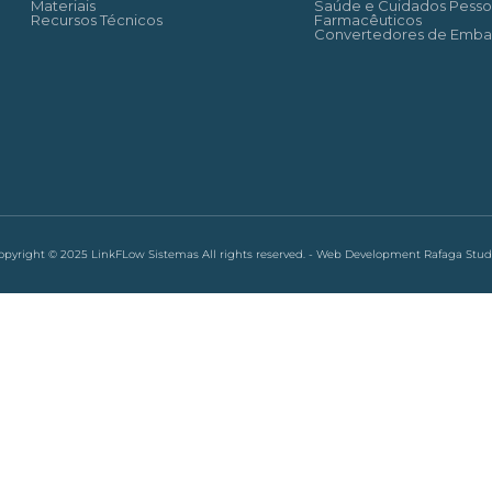
Materiais
Saúde e Cuidados Pesso
Recursos Técnicos
Farmacêuticos
Convertedores de Emba
opyright © 2025 LinkFLow Sistemas All rights reserved. - Web Development Rafaga Stud