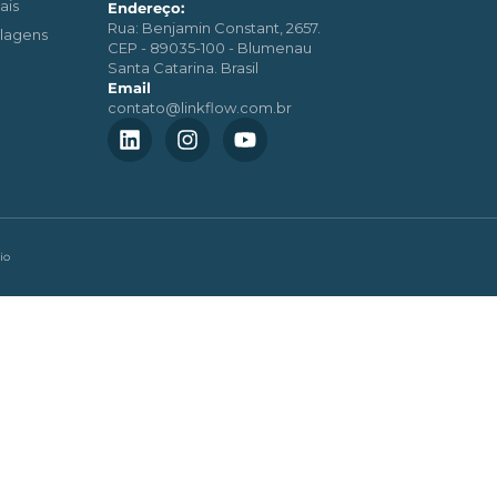
ais
Endereço:
Rua: Benjamin Constant, 2657.
lagens
CEP - 89035-100 - Blumenau
Santa Catarina. Brasil
Email
contato@linkflow.com.br
io