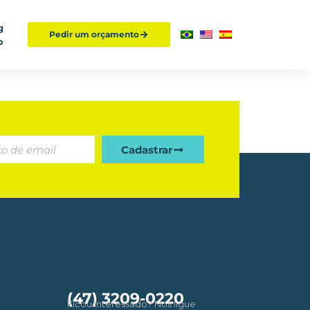
g
Pedir um orçamento
o
Cadastrar
(47) 3209-0220
Ficou Interessado? Nos ligue